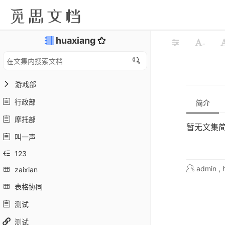
huaxiang
-
游戏部
行政部
简介
摩托部
暂无文集
叫一声
123
admin
,
h
zaixian
表格协同
测试
测试